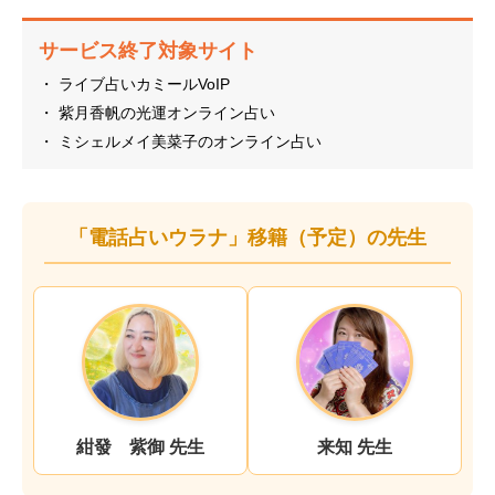
サービス終了対象サイト
・ ライブ占いカミールVoIP
・ 紫月香帆の光運オンライン占い
・ ミシェルメイ美菜子のオンライン占い
「電話占いウラナ」移籍（予定）の先生
紺發 紫御 先生
来知 先生