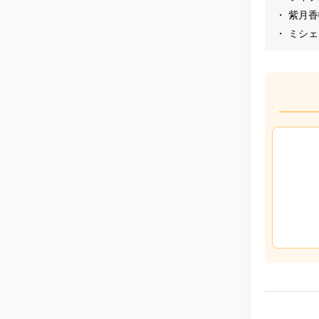
・ 紫月
・ ミシ