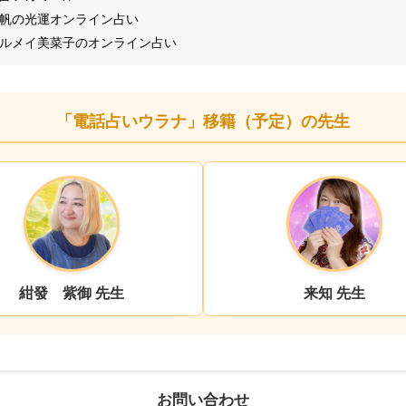
香帆の光運オンライン占い
ェルメイ美菜子のオンライン占い
「電話占いウラナ」移籍（予定）の先生
紺發 紫御 先生
来知 先生
お問い合わせ