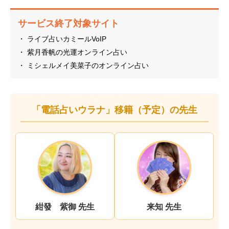
サービス終了対象サイト
・ ライブ占いカミールVoIP
・ 紫月香帆の光運オンライン占い
・ ミシェルメイ美菜子のオンライン占い
「電話占いウラナ」移籍（予定）の先生
紺發 紫御 先生
来知 先生